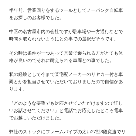
o
半年前、営業回りをするツールとしてノーパンク自転車
o
をお探しのお客様でした。
k
中区の名古屋市内の会社ですが駐車場や一方通行などで
時間を取られないようにとの事での選択だそうです。
その時は条件が一つあって営業で乗られる方がとても体
格が良いのでそれに耐えられる車両との事でした。
私の経験として今まで某宅配メーカーのリヤカー付き車
両とかを担当させていただいておりましたので自信があ
ります。
『どのような要望でも対応させていただけますので詳し
いお話させてください』と電話でお応えしたところ電車
でお越しいただけました。
弊社のストックにフレームパイプの太い27型3段変速でリ