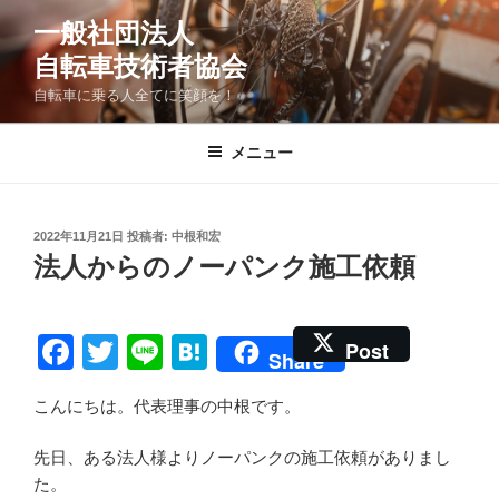
コ
一般社団法人
ン
自転車技術者協会
テ
ン
自転車に乗る人全てに笑顔を！
ツ
へ
メニュー
ス
キ
ッ
投
2022年11月21日
投稿者:
中根和宏
プ
稿
法人からのノーパンク施工依頼
日:
F
T
Li
H
Post
Share
a
wi
n
at
こんにちは。代表理事の中根です。
c
tt
e
e
e
er
n
先日、ある法人様よりノーパンクの施工依頼がありまし
b
a
た。