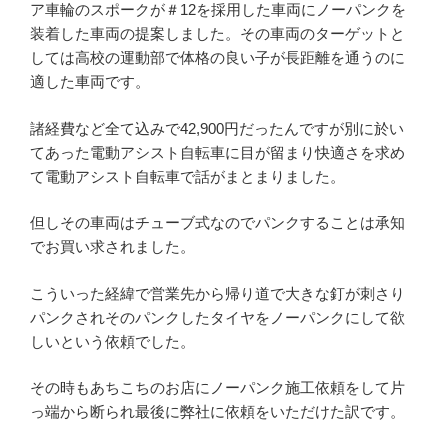
ア車輪のスポークが＃12を採用した車両にノーパンクを
装着した車両の提案しました。その車両のターゲットと
しては高校の運動部で体格の良い子が長距離を通うのに
適した車両です。
諸経費など全て込みで42,900円だったんですが別に於い
てあった電動アシスト自転車に目が留まり快適さを求め
て電動アシスト自転車で話がまとまりました。
但しその車両はチューブ式なのでパンクすることは承知
でお買い求されました。
こういった経緯で営業先から帰り道で大きな釘が刺さり
パンクされそのパンクしたタイヤをノーパンクにして欲
しいという依頼でした。
その時もあちこちのお店にノーパンク施工依頼をして片
っ端から断られ最後に弊社に依頼をいただけた訳です。