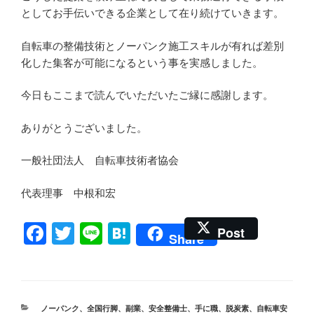
としてお手伝いできる企業として在り続けていきます。
自転車の整備技術とノーパンク施工スキルが有れば差別
化した集客が可能になるという事を実感しました。
今日もここまで読んでいただいたご縁に感謝します。
ありがとうございました。
一般社団法人 自転車技術者協会
代表理事 中根和宏
F
T
Li
H
Post
Share
a
wi
n
at
c
tt
e
e
e
er
n
カ
ノーパンク
、
全国行脚
、
副業
、
安全整備士
、
手に職
、
脱炭素
、
自転車安