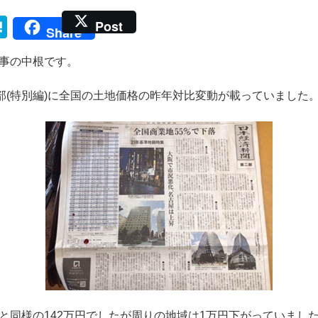
H
Post
Share
at
事の中根です。
e
n
二部(特別編)に全国の土地価格の昨年対比変動が載っていました
a
と同様の142万円でしたが周りの地域は1万円下がっていまし