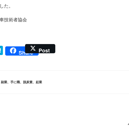
した。
車技術者協会
H
Post
Share
at
e
n
、
副業
、
手に職
、
脱炭素
、
起業
a