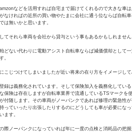
amzonなどを活用すれば自宅まで届けてくれるので大きな車
がなければの近所の買い物やたまに会社に通う位ならば自転車
では無いかと思います。
してそれら車両を会社から貸与という事もあるかもしれません
殆どない代わりに電動アシスト自転車ならば減価償却として一
す。
にこじつけてしまいましたが近い将来の在り方をイメージして
登録は義務化されています。そして保険加入を義務化している
な保険は存在しますが自転車業界で流通しているTSマークを
が付随します。その車両がノーパンクであれば修理の緊急性が
持っていったり出張したりするのにどうしても車が必要になっ
います。
の際ノーパンクになっていれば年に一度の点検と消耗品の把握