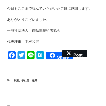
今日もここまで読んでいただいたご縁に感謝します。
ありがとうございました。
一般社団法人 自転車技術者協会
代表理事 中根和宏
F
T
Li
H
Post
Share
a
wi
n
at
c
tt
e
e
e
er
n
カ
副業
、
手に職
、
起業
b
a
テ
ゴ
o
リ
ー
o
投