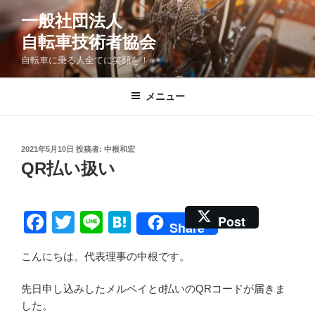
コ
一般社団法人
ン
自転車技術者協会
テ
ン
自転車に乗る人全てに笑顔を！
ツ
へ
メニュー
ス
キ
ッ
投
2021年5月10日
投稿者:
中根和宏
プ
稿
QR
払い扱い
日:
F
T
Li
H
Post
Share
a
wi
n
at
こんにちは。代表理事の中根です。
c
tt
e
e
e
er
n
先日申し込みしたメルペイとd払いのQRコードが届きま
b
a
した。