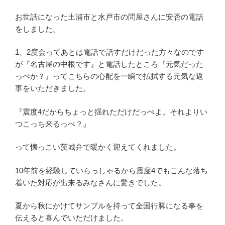
o
お世話になった土浦市と水戸市の問屋さんに安否の電話
o
をしました。
k
1、2度会ってあとは電話で話すだけだった方々なのです
が『名古屋の中根です』と電話したところ『元気だった
っぺか？』ってこちらの心配を一瞬で払拭する元気な返
事をいただきました。
『震度4だからちょっと揺れただけだっぺよ。それよりい
つこっち来るっぺ？』
って懐っこい茨城弁で暖かく迎えてくれました。
10年前を経験していらっしゃるから震度4でもこんな落ち
着いた対応が出来るみなさんに驚きでした。
夏から秋にかけてサンプルを持って全国行脚になる事を
伝えると喜んでいただけました。