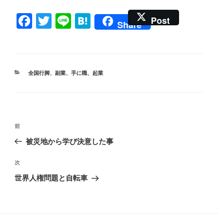
F
T
Li
H
Post
Share
a
wi
n
at
c
tt
e
e
e
er
n
カ
全国行脚
、
副業
、
手に職
、
起業
b
a
テ
ゴ
o
リ
ー
o
投
k
前
前
稿
の
被災地から学び決意した事
ナ
投
ビ
稿
次
次
ゲ
の
世界人権問題と自転車
投
ー
稿
シ
ョ