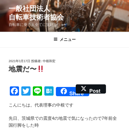
コ
一般社団法人
ン
自転車技術者協会
テ
ン
自転車に乗る人全てに笑顔を！
ツ
へ
メニュー
ス
キ
ッ
投
2021年3月17日
投稿者:
中根和宏
プ
稿
地震だ〜
日:
F
T
Li
H
Post
Share
a
wi
n
at
こんにちは。代表理事の中根です
c
tt
e
e
e
er
n
先日、茨城県での震度4の地震で気になったので7年前全
b
a
国行脚をした時