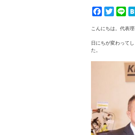
F
T
Li
a
wi
n
c
tt
e
こんにちは。代表理
e
er
日にちが変わってし
b
た。
o
o
k