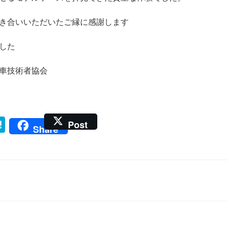
き合いいただいたご縁に感謝します
した
車技術者協会
H
Post
Share
at
e
n
a