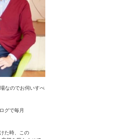
近場なのでお伺いすべ
ログで毎月
けた時、この