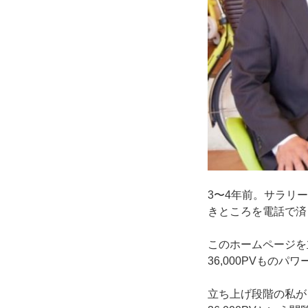
3〜4年前。サラリ
きところを電話で済
このホームページを
36,000PVもの
立ち上げ段階の私が