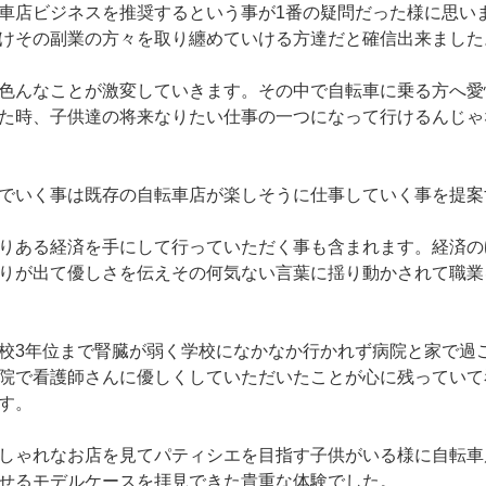
車店ビジネスを推奨するという事が1番の疑問だった様に思い
けその副業の方々を取り纏めていける方達だと確信出来ました
色んなことが激変していきます。その中で自転車に乗る方へ愛
た時、子供達の将来なりたい仕事の一つになって行けるんじゃ
でいく事は既存の自転車店が楽しそうに仕事していく事を提案
りある経済を手にして行っていただく事も含まれます。経済の
りが出て優しさを伝えその何気ない言葉に揺り動かされて職業
校3年位まで腎臓が弱く学校になかなか行かれず病院と家で過
院で看護師さんに優しくしていただいたことが心に残っていて
す。
しゃれなお店を見てパティシエを目指す子供がいる様に自転車
せるモデルケースを拝見できた貴重な体験でした。