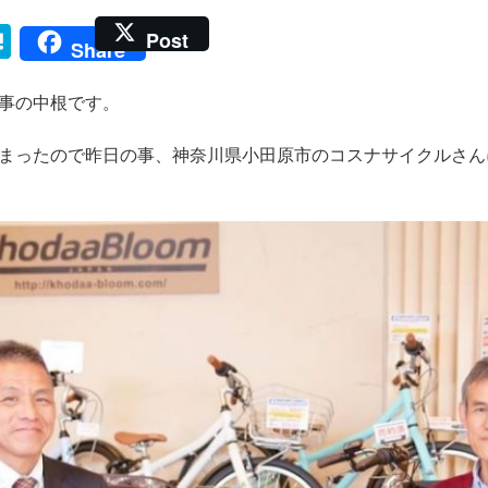
H
Post
Share
at
e
事の中根です。
n
まったので昨日の事、神奈川県小田原市のコスナサイクルさん
a