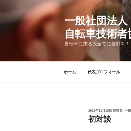
コ
ン
テ
一般社団法人
ン
自転車技術者
ツ
へ
自転車に乗る人全てに笑顔を！
ス
キ
ッ
プ
ホーム
代表プロフィール
投
2019年11月18日
投稿者:
中根
稿
初対談
日: