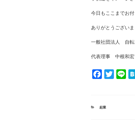
今日もここまでお付
ありがとうございま
一般社団法人 自転
代表理事 中根和宏
F
T
Li
a
wi
n
c
tt
e
e
er
カ
起業
b
テ
ゴ
o
リ
ー
o