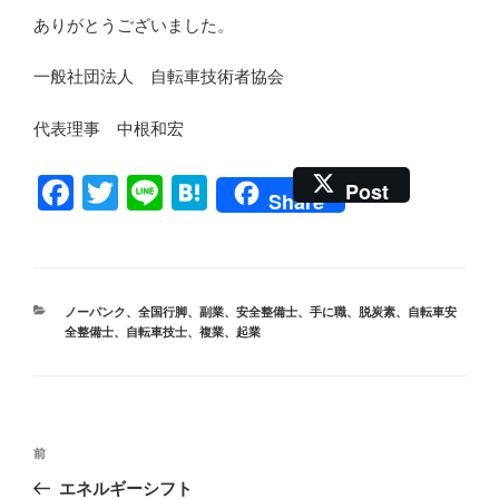
ありがとうございました。
一般社団法人 自転車技術者協会
代表理事 中根和宏
F
T
Li
H
Post
Share
a
wi
n
at
c
tt
e
e
e
er
n
カ
ノーパンク
、
全国行脚
、
副業
、
安全整備士
、
手に職
、
脱炭素
、
自転車安
b
a
テ
全整備士
、
自転車技士
、
複業
、
起業
ゴ
o
リ
ー
o
k
投
前
前
稿
の
エネルギーシフト