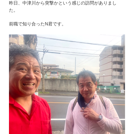
昨日、中津川から突撃かという感じの訪問がありまし
o
た。
o
前職で知り合ったN君です。
k