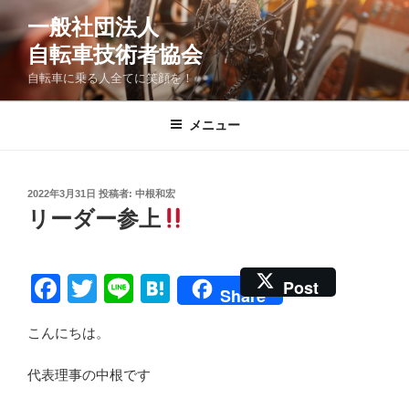
コ
一般社団法人
ン
自転車技術者協会
テ
ン
自転車に乗る人全てに笑顔を！
ツ
へ
メニュー
ス
キ
ッ
投
2022年3月31日
投稿者:
中根和宏
プ
稿
リーダー参上
日:
F
T
Li
H
Post
Share
a
wi
n
at
こんにちは。
c
tt
e
e
e
er
n
代表理事の中根です
b
a