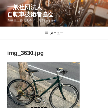
コ
一般社団法人
ン
自転車技術者協会
テ
ン
自転車に乗る人全てに笑顔を！
ツ
へ
メニュー
ス
キ
ッ
img_3630.jpg
プ