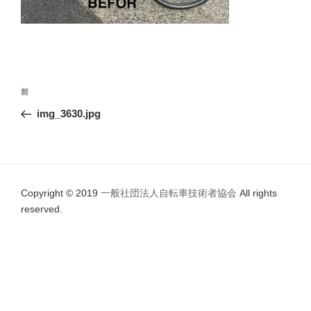
投
前
前
稿
の
img_3630.jpg
ナ
投
ビ
稿
ゲ
ー
Copyright © 2019
一般社団法人自転車技術者協会
All rights
シ
reserved.
ョ
ン