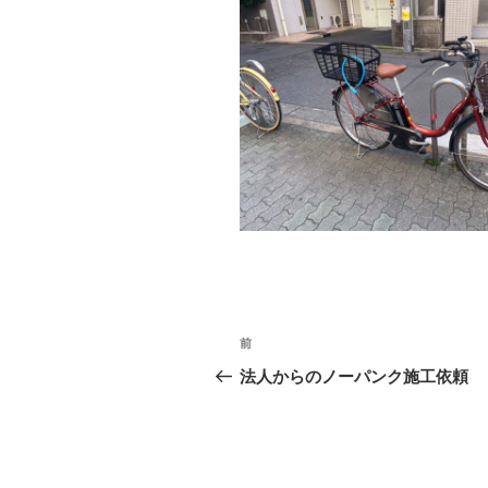
投
前
前
稿
の
法人からのノーパンク施工依頼
投
ナ
稿
ビ