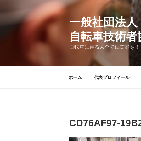
コ
ン
テ
一般社団法人
ン
自転車技術者
ツ
へ
自転車に乗る人全てに笑顔を！
ス
キ
ッ
プ
ホーム
代表プロフィール
CD76AF97-19B