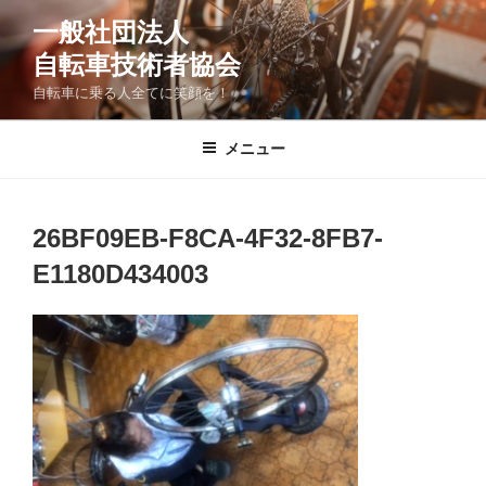
コ
一般社団法人
ン
自転車技術者協会
テ
ン
自転車に乗る人全てに笑顔を！
ツ
へ
メニュー
ス
キ
ッ
26BF09EB-F8CA-4F32-8FB7-
プ
E1180D434003