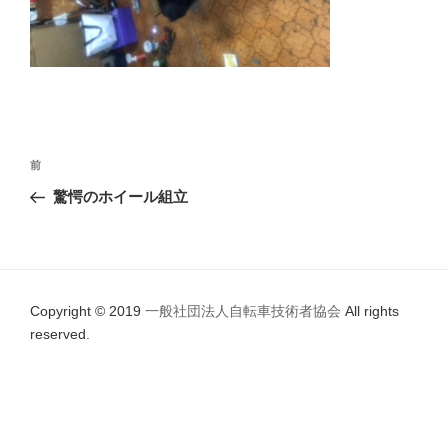
投
前
前
稿
の
驚愕のホイール組立
ナ
投
ビ
稿
ゲ
ー
Copyright © 2019
一般社団法人自転車技術者協会
All rights
シ
reserved.
ョ
ン