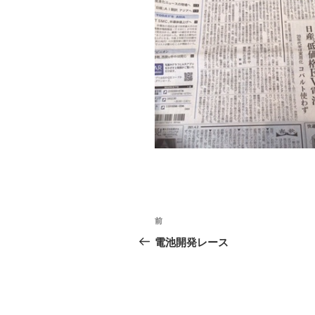
投
前
前
稿
の
電池開発レース
投
ナ
稿
ビ