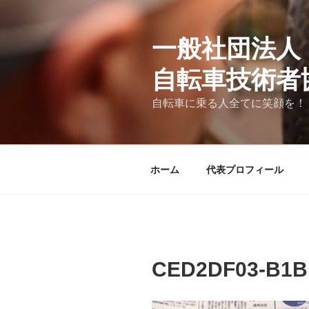
コ
ン
テ
一般社団法人
ン
自転車技術者
ツ
へ
自転車に乗る人全てに笑顔を！
ス
キ
ッ
プ
ホーム
代表プロフィール
CED2DF03-B1B