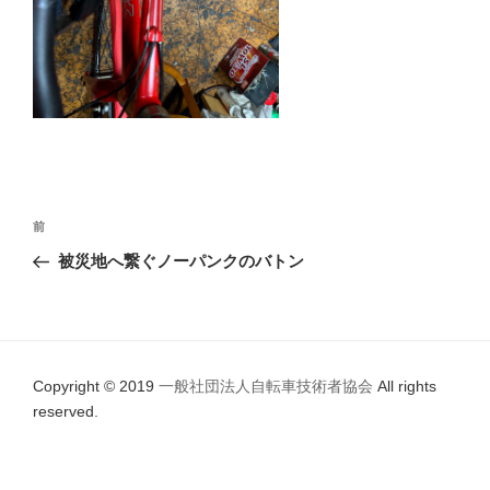
投
前
前
稿
の
被災地へ繋ぐノーパンクのバトン
ナ
投
ビ
稿
ゲ
ー
Copyright © 2019
一般社団法人自転車技術者協会
All rights
シ
reserved.
ョ
ン