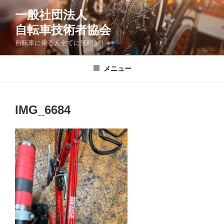
コ
一般社団法人
ン
自転車技術者協会
テ
ン
自転車に乗る人全てに笑顔を！
ツ
へ
メニュー
ス
キ
ッ
IMG_6684
プ