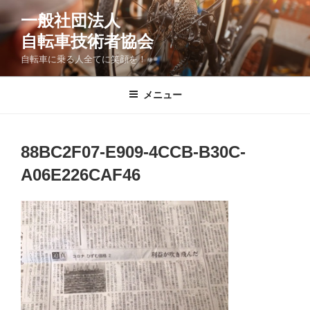
コ
一般社団法人
ン
自転車技術者協会
テ
ン
自転車に乗る人全てに笑顔を！
ツ
へ
メニュー
ス
キ
ッ
88BC2F07-E909-4CCB-B30C-
プ
A06E226CAF46