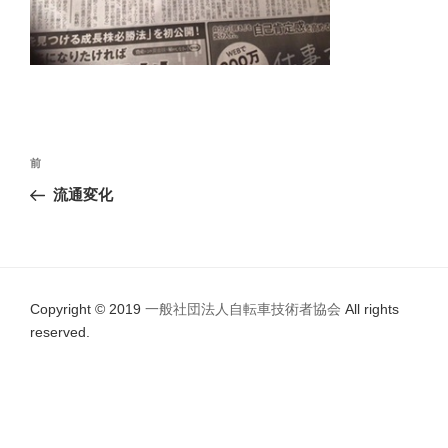
投
前
前
稿
の
流通変化
ナ
投
ビ
稿
ゲ
ー
Copyright © 2019
一般社団法人自転車技術者協会
All rights
シ
reserved.
ョ
ン