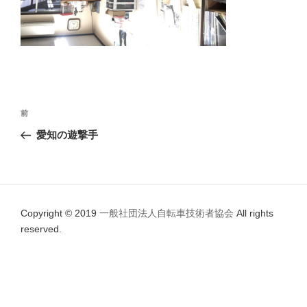
投
前
前
稿
の
愛知の遊撃手
ナ
投
ビ
稿
ゲ
ー
Copyright © 2019
一般社団法人自転車技術者協会
All rights
シ
reserved.
ョ
ン