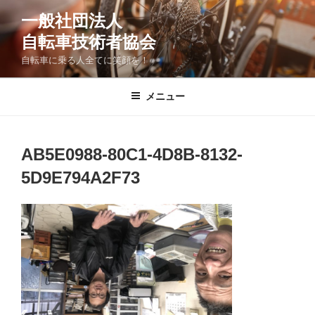
コ
一般社団法人
ン
自転車技術者協会
テ
ン
自転車に乗る人全てに笑顔を！
ツ
へ
メニュー
ス
キ
ッ
AB5E0988-80C1-4D8B-8132-
プ
5D9E794A2F73