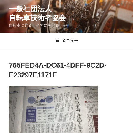
コ
一般社団法人
ン
自転車技術者協会
テ
ン
自転車に乗る人全てに笑顔を！
ツ
へ
メニュー
ス
キ
ッ
765FED4A-DC61-4DFF-9C2D-
プ
F23297E1171F