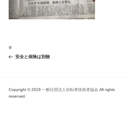
投
前
前
稿
の
安全と保険は別物
ナ
投
ビ
稿
ゲ
ー
Copyright © 2019
一般社団法人自転車技術者協会
All rights
シ
reserved.
ョ
ン