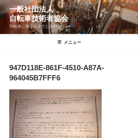
コ
一般社団法人
ン
自転車技術者協会
テ
ン
自転車に乗る人全てに笑顔を！
ツ
へ
メニュー
ス
キ
ッ
947D118E-861F-4510-A87A-
プ
964045B7FFF6