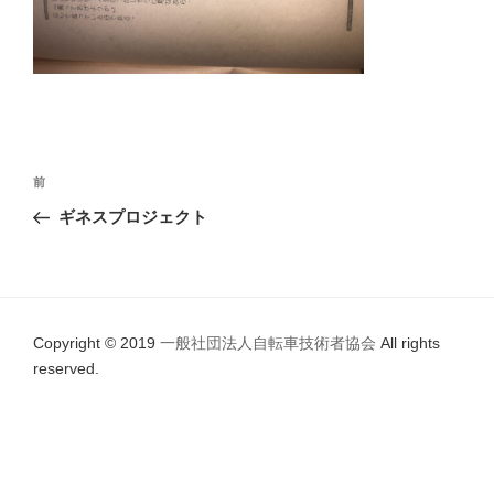
投
前
前
稿
の
ギネスプロジェクト
ナ
投
ビ
稿
ゲ
ー
Copyright © 2019
一般社団法人自転車技術者協会
All rights
シ
reserved.
ョ
ン