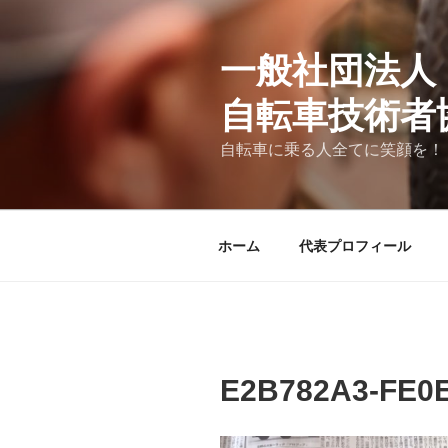
コ
ン
テ
一般社団法人
ン
自転車技術者
ツ
へ
自転車に乗る人全てに笑顔を！
ス
キ
ッ
プ
ホーム
代表プロフィール
E2B782A3-FE0