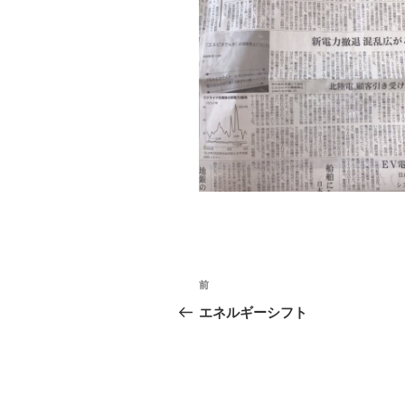
投
前
前
稿
の
エネルギーシフト
投
ナ
稿
ビ