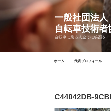
コ
ン
テ
一般社団法人
ン
自転車技術者
ツ
へ
自転車に乗る人全てに笑顔を！
ス
キ
ッ
プ
ホーム
代表プロフィール
C44042DB-9CB