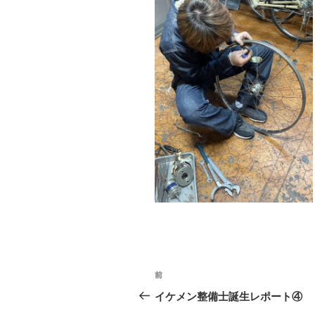
投
前
前
稿
の
イケメン整備士誕生レポート④
投