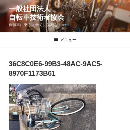
コ
一般社団法人
ン
自転車技術者協会
テ
ン
自転車に乗る人全てに笑顔を！
ツ
へ
メニュー
ス
キ
ッ
36C8C0E6-99B3-48AC-9AC5-
プ
8970F1173B61