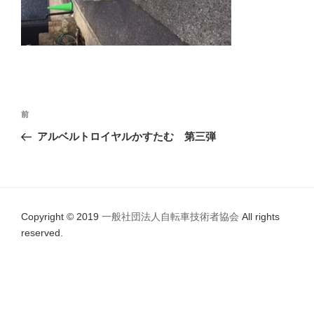
投
前
前
稿
の
アルベルトロイヤルかすたむ 第三弾
ナ
投
ビ
稿
ゲ
ー
Copyright © 2019
一般社団法人自転車技術者協会
All rights
シ
reserved.
ョ
ン